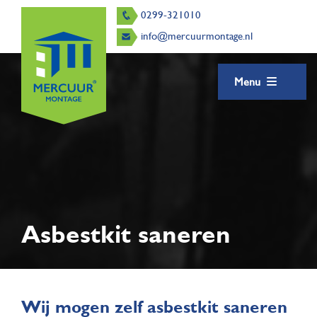
0299-321010
info@mercuurmontage.nl
Menu
Asbestkit saneren
Wij mogen zelf asbestkit saneren